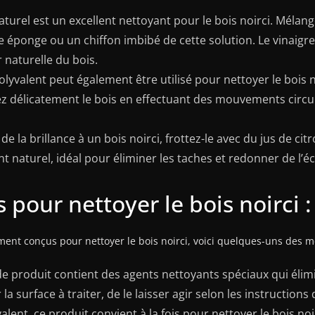
turel est un excellent nettoyant pour le bois noirci. Mélang
ne éponge ou un chiffon imbibé de cette solution. Le vinaigre 
 naturelle du bois.
lyvalent peut également être utilisé pour nettoyer le bois
délicatement le bois en effectuant des mouvements circulair
 la brillance à un bois noirci, frottez-le avec du jus de ci
 naturel, idéal pour éliminer les taches et redonner de l’éc
 pour nettoyer le bois noirci :
ement conçus pour nettoyer le bois noirci, voici quelques-uns des m
e produit contient des agents nettoyants spéciaux qui élimi
r la surface à traiter, de le laisser agir selon les instructions 
alent, ce produit convient à la fois pour nettoyer le bois no