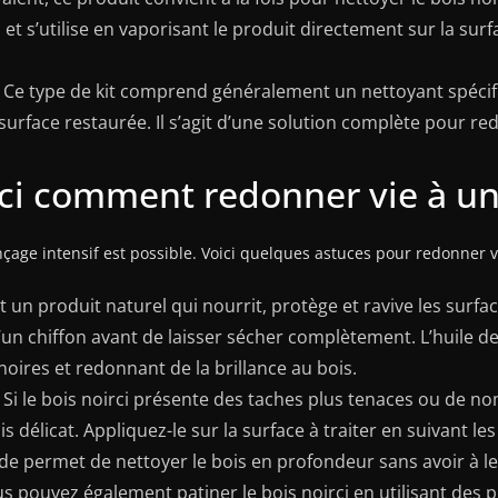
i et s’utilise en vaporisant le produit directement sur la su
Ce type de kit comprend généralement un nettoyant spécifiq
surface restaurée. Il s’agit d’une solution complète pour red
ici comment redonner vie à un
çage intensif est possible. Voici quelques astuces pour redonner vi
st un produit naturel qui nourrit, protège et ravive les surf
e d’un chiffon avant de laisser sécher complètement. L’huile de
noires et redonnant de la brillance au bois.
Si le bois noirci présente des taches plus tenaces ou de n
 délicat. Appliquez-le sur la surface à traiter en suivant les
e permet de nettoyer le bois en profondeur sans avoir à le
s pouvez également patiner le bois noirci en utilisant des p