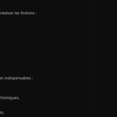
éaliser les finitions :
on indispensables :
chimiques.
es.