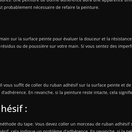
st probablement nécessaire de refaire la peinture.
:
main sur la surface peinte pour évaluer la douceur et la résistanc
e résidus ou de poussière sur votre main. Si vous sentez des imperfec
Il vous suffit de coller du ruban adhésif sur la surface peinte et de
d’adhérence. En revanche, si la peinture reste intacte, cela signif
ésif :
 méthode du tape. Vous devez coller un morceau de ruban adhésif s
dhésif, cela indique un problème d’adhérence. En revanche, si la pei