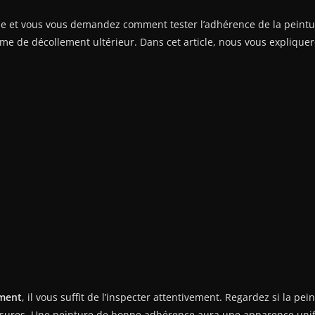
 et vous vous demandez comment tester l’adhérence de la peinture 
lème de décollement ultérieur. Dans cet article, nous vous expliqu
ement
, il vous suffit de l’inspecter attentivement. Regardez si la pein
ssures. Une peinture de bonne adhérence aura une apparence unif