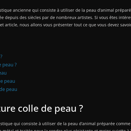
stique ancienne qui consiste à utiliser de la peau d’animal prépa
sée depuis des siècles par de nombreux artistes. Si vous êtes intér
et article, nous allons vous présenter tout ce que vous devez savoir
 ?
e peau ?
peau
de peau
 de peau
ture colle de peau ?
stique qui consiste à utiliser de la peau d’animal préparée comme
métal et traitée pour la rendre plus résistante et moins sujette à