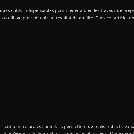
lques outils indispensables pour mener à bien les travaux de prépa
on outillage pour obtenir un résultat de qualité. Dans cet article, 
 tout peintre professionnel. Ils permettent de réaliser des travaux
e leur forme et de leur taille. Les pinceaux plats sont idéaux pour