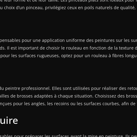
 choix d’un pinceau, privilégiez ceux en poils naturels de qualité, 
ispensables pour une application uniforme des peintures sur les su
s. Il est important de choisir le rouleau en fonction de la texture d
 pour les surfaces rugueuses, optez pour un rouleau à fibres longu
u peintre professionnel. Elles sont utilisées pour réaliser des reto
t tailles de brosses adaptées à chaque situation. Choisissez des bro
ues pour les angles, les recoins ou les surfaces courbes, afin de fa
uire
sables pour préparer les surfaces avant la mise en peinture. Ils pe